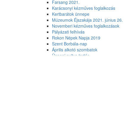
Farsang 2021.
Karácsonyi kézműves foglalkozás
Kertbarátok ünnepe
Múzeumok Éjszakája 2021. június 26.
Novemberi kézműves foglalkozások
Pályázati felhívás
Rokon Népek Napja 2019
Szent Borbála-nap
Április alkotó szombatok
Ünnepi nyitva tartás
Anyák-napi kézművesnap
Karácsonyi ajándékkészítő hétvége
Alkotószerda 1. bútorfestés
Előadás a Magyar Kultúra Napja
alkalmából
Kézműves tanfolyamok 2019/1
Rendkívüli közlemény
Nyitva tartás
Belépőjegyek
Kapcsolat
Küldetés-nyilatkozat
Alapító okirat
Hatályos Szervezeti és Működési Szabályzat