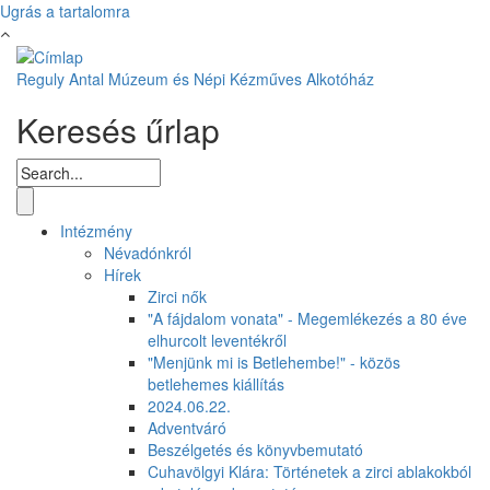
Ugrás a tartalomra
Reguly Antal Múzeum és Népi Kézműves Alkotóház
Keresés űrlap
Intézmény
Névadónkról
Hírek
Zirci nők
"A fájdalom vonata" - Megemlékezés a 80 éve
elhurcolt leventékről
"Menjünk mi is Betlehembe!" - közös
betlehemes kiállítás
2024.06.22.
Adventváró
Beszélgetés és könyvbemutató
Cuhavölgyi Klára: Történetek a zirci ablakokból