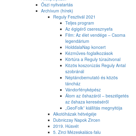
Őszi nyitvatartás
Archívum (hírek)
Reguly Fesztivál 2021
Teljes program
Az égigérő cseresznyefa
Film: Az élet vendége – Csoma
legendárium
HolddalaNap koncert
Kézműves-foglalkozások
Körtúra a Reguly túraútvonal
Közös koszorúzás Reguly Antal
szobránál
Néptáncbemutató és közös
táncház
Vándorfényképész
Álom az őshazáról – beszélgetés
az őshaza kereséséről
„GeoFolk” kiállítás megnyitója
Alkotóházak hétvégéje
Dubniczay Napok Zircen
2019. Húsvét
5. Zirci Mézeskalács-falu