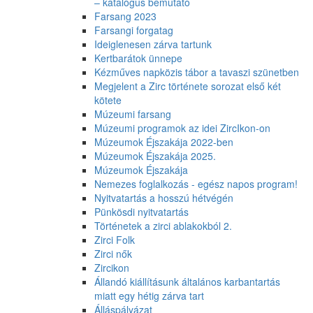
– katalógus bemutató
Farsang 2023
Farsangi forgatag
Ideiglenesen zárva tartunk
Kertbarátok ünnepe
Kézműves napközis tábor a tavaszi szünetben
Megjelent a Zirc története sorozat első két
kötete
Múzeumi farsang
Múzeumi programok az idei ZircIkon-on
Múzeumok Éjszakája 2022-ben
Múzeumok Éjszakája 2025.
Múzeumok Éjszakája
Nemezes foglalkozás - egész napos program!
Nyitvatartás a hosszú hétvégén
Pünkösdi nyitvatartás
Történetek a zirci ablakokból 2.
Zirci Folk
Zirci nők
Zircikon
Állandó kiállításunk általános karbantartás
miatt egy hétig zárva tart
Álláspályázat