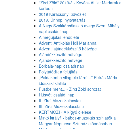
"Zirci Zöld" 2019/3 - Kovács Attila: Madarak a
kertben
2019 Karácsonyi üdvözlet
2019. Ünnepi nyitvatartás
A Nagy Szakkörválasztó avagy Szent Mihály
napi családi nap
A megújulás lendülete
Adventi Antikolás Holl Mariannal
Adventi ajándékkészítő hétvége
Ajándékkészítő hétvége
Ajándékkészítő hétvége
Borbála-napi családi nap
Folytatódik a felújítás
„Példaként a világ elé tárni…” Petrás Mária
időszaki kiállíta
Füstbe ment... - Zirci Zöld sorozat
Húsvéti családi nap
II. Zirci Mézeskalácsfalu
III. Zirci Mézeskalácsfalu
KERTMOZI - A kígyó ölelése
Mirkó királyfi - bábos-muzsikás színjáték a
Magyar Népmese Színház előadásában