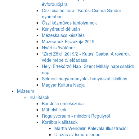
évfordulójára
Őszi családi nap - Kőrösi Csoma Sándor
nyomában
Őszi kézműves tanfolyamok
Kenyérsütő délután
Mézeskalács készítés
Múzeumok Éjszakája 2019
Nyári szövőtábor
"Zirci Zöld" 2019/2 - Kutasi Csaba: A rovarok
védelmébe c. előadása
Helyi Értékőrző Nap -Szent Mihály-napi családi
nap
Selmeci hagyományok - bányászati kiállítás
Magyar Kultúra Napja
Múzeum
Kiállítások
Bér Júlia emlékszoba
Műhelytitkok
Regulyversum - mindent Regulyról
Korábbi kiállítások
Martta Wendelin Kalevala-illusztrációi
Utazás az ismeretlenbe