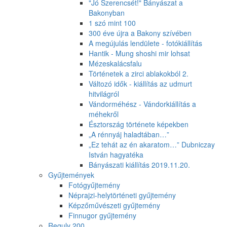
"Jó Szerencsét!" Bányászat a
Bakonyban
1 szó mint 100
300 éve újra a Bakony szívében
A megújulás lendülete - fotókiállítás
Hantik - Mung shoshi mir lohsat
Mézeskalácsfalu
Történetek a zirci ablakokból 2.
Változó idők - kiállítás az udmurt
hitvilágról
Vándorméhész - Vándorkiállítás a
méhekről
Észtország története képekben
„A rénnyáj haladtában…”
„Ez tehát az én akaratom…” Dubniczay
István hagyatéka
Bányászati kiállítás 2019.11.20.
Gyűjtemények
Fotógyűjtemény
Néprajzi-helytörténeti gyűjtemény
Képzőművészeti gyűjtemény
Finnugor gyűjtemény
Reguly 200