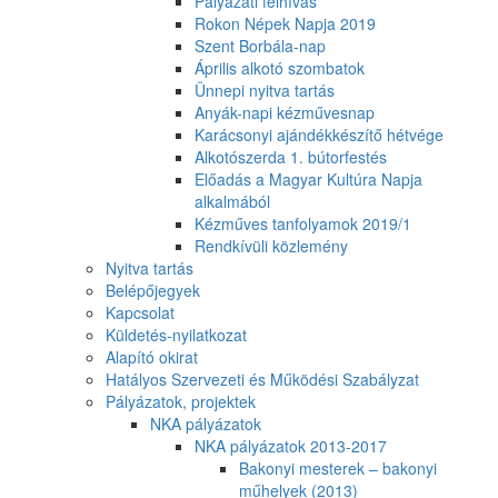
Pályázati felhívás
Rokon Népek Napja 2019
Szent Borbála-nap
Április alkotó szombatok
Ünnepi nyitva tartás
Anyák-napi kézművesnap
Karácsonyi ajándékkészítő hétvége
Alkotószerda 1. bútorfestés
Előadás a Magyar Kultúra Napja
alkalmából
Kézműves tanfolyamok 2019/1
Rendkívüli közlemény
Nyitva tartás
Belépőjegyek
Kapcsolat
Küldetés-nyilatkozat
Alapító okirat
Hatályos Szervezeti és Működési Szabályzat
Pályázatok, projektek
NKA pályázatok
NKA pályázatok 2013-2017
Bakonyi mesterek – bakonyi
műhelyek (2013)