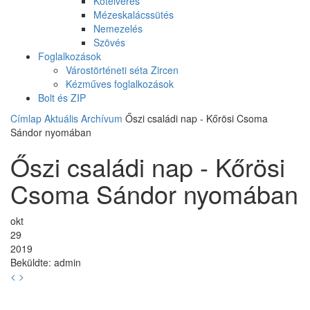
Kötélverés
Mézeskalácssütés
Nemezelés
Szövés
Foglalkozások
Várostörténeti séta Zircen
Kézműves foglalkozások
Bolt és ZIP
Címlap
Aktuális
Archívum
Őszi családi nap - Kőrösi Csoma
Sándor nyomában
Őszi családi nap - Kőrösi
Csoma Sándor nyomában
okt
29
2019
Beküldte:
admin
<
>