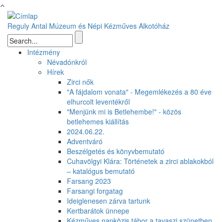
Ugrás a tartalomra
Reguly Antal Múzeum és Népi Kézműves Alkotóház
Keresés űrlap
Intézmény
Névadónkról
Hírek
Zirci nők
"A fájdalom vonata" - Megemlékezés a 80 éve
elhurcolt leventékről
"Menjünk mi is Betlehembe!" - közös
betlehemes kiállítás
2024.06.22.
Adventváró
Beszélgetés és könyvbemutató
Cuhavölgyi Klára: Történetek a zirci ablakokból
– katalógus bemutató
Farsang 2023
Farsangi forgatag
Ideiglenesen zárva tartunk
Kertbarátok ünnepe
Kézműves napközis tábor a tavaszi szünetben