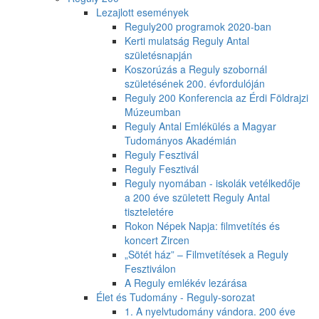
Lezajlott események
Reguly200 programok 2020-ban
Kerti mulatság Reguly Antal
születésnapján
Koszorúzás a Reguly szobornál
születésének 200. évfordulóján
Reguly 200 Konferencia az Érdi Földrajzi
Múzeumban
Reguly Antal Emlékülés a Magyar
Tudományos Akadémián
Reguly Fesztivál
Reguly Fesztivál
Reguly nyomában - iskolák vetélkedője
a 200 éve született Reguly Antal
tiszteletére
Rokon Népek Napja: filmvetítés és
koncert Zircen
„Sötét ház” – Filmvetítések a Reguly
Fesztiválon
A Reguly emlékév lezárása
Élet és Tudomány - Reguly-sorozat
1. A nyelvtudomány vándora. 200 éve