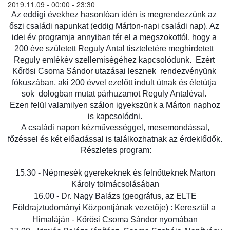
2019.11.09 -
00:00
-
23:30
Az eddigi évekhez hasonlóan idén is megrendezzünk az 
őszi családi napunkat (eddig Márton-napi családi nap). Az 
idei év programja annyiban tér el a megszokottól, hogy a 
200 éve született Reguly Antal tiszteletére meghirdetett 
Reguly emlékév szellemiségéhez kapcsolódunk.  Ezért 
Kőrösi Csoma Sándor utazásai lesznek  rendezvényünk 
fókuszában, aki 200 évvel ezelőtt indult útnak és életútja 
sok  dologban mutat párhuzamot Reguly Antaléval. 
 Ezen felül valamilyen szálon igyekszünk a Márton naphoz 
is kapcsolódni.
 A családi napon kézművességgel, mesemondással, 
főzéssel és két előadással is találkozhatnak az érdeklődők.
 Részletes program:
 15.30 - Népmesék gyerekeknek és felnőtteknek Marton 
Károly tolmácsolásában
 16.00 - 
Dr. Nagy Balázs (geográfus, az ELTE 
Földrajztudományi Központjának vezetője) : Keresztül a 
Himaláján - Kőrösi Csoma Sándor nyomában