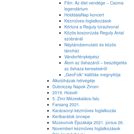
Film: Az élet vendége – Csoma
legendárium
HolddalaNap koncert
Kézműves-foglalkozások
Körtúra a Reguly túraútvonal
Közös koszorúzás Reguly Antal
szobránál
Néptáncbemutató és közös
táncház
Vándorfényképész
Álom az őshazáról – beszélgetés
az őshaza kereséséről
„GeoFolk” kiállítás megnyitója
Alkotóházak hétvégéje
Dubniczay Napok Zircen
2019. Húsvét
5. Zirci Mézeskalács-falu
Farsang 2021.
Karácsonyi kézműves foglalkozás
Kertbarátok ünnepe
Múzeumok Éjszakája 2021. június 26.
Novemberi kézműves foglalkozások