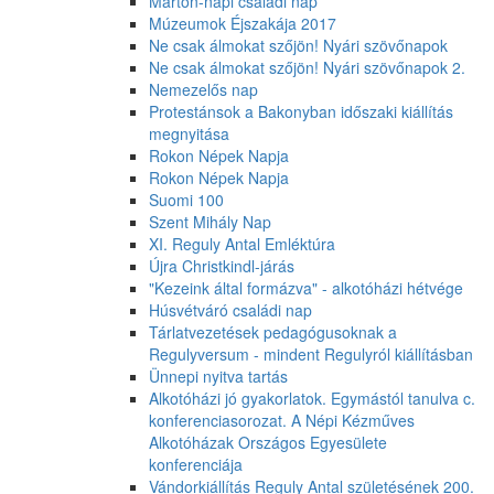
Márton-napi családi nap
Múzeumok Éjszakája 2017
Ne csak álmokat szőjön! Nyári szövőnapok
Ne csak álmokat szőjön! Nyári szövőnapok 2.
Nemezelős nap
Protestánsok a Bakonyban időszaki kiállítás
megnyitása
Rokon Népek Napja
Rokon Népek Napja
Suomi 100
Szent Mihály Nap
XI. Reguly Antal Emléktúra
Újra Christkindl-járás
"Kezeink által formázva" - alkotóházi hétvége
Húsvétváró családi nap
Tárlatvezetések pedagógusoknak a
Regulyversum - mindent Regulyról kiállításban
Ünnepi nyitva tartás
Alkotóházi jó gyakorlatok. Egymástól tanulva c.
konferenciasorozat. A Népi Kézműves
Alkotóházak Országos Egyesülete
konferenciája
Vándorkiállítás Reguly Antal születésének 200.