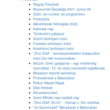
Reguly Fesztivál
Múzeumok Éjszakája 2021. június 26.
2020. évi munka- és programterv
Finisszázs
Alkotóházak Hétvégéje 2020.
Kalevala-nap
Történetíró pályázat
Szövő tanfolyam indul
Fazekas tanfolyam indul
Kosárfonó tanfolyam indul
"Zirci Zöld" - természetvédelmi önképzőkör
indul Zirc két múzeumában
Kézzel, tűvel, gyapjúval – egy mesterség
nyomában. Tű- és vizes nemezelő foglalkozás
Mokaszin készítő workshop
Protestánsok a Bakonyban
Rokon Népek Napja
Első Hírlevél
Könyvbemutató
Szent Mihály napi családi nap
"Zirci Zöld" 2019/1 - Holnap c. film vetítése
"Jó Szerencsét!" Bányászat a Bakonyban