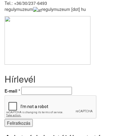
Tel.: +36/30/237-6493
regulymuzeum
regulymuzeum
[dot]
hu
Hírlevél
E-mail
*