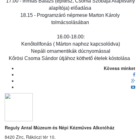
 17.00 - Irimiás Balázs (építész, Csoma Szobája Alapítvány 
alapítója) előadása
 18.15 - Programzáró népmese Marton Károly 
tolmácsolásában
 16.00-18.00:
 Kenőtollfonás ( Márton naphoz kapcsolódva)
 Nepáli ornamentikák dúcnyomással
 Kőrösi Csoma Sándor útjához köthető ételek kóstolása
Kövess minket
Reguly Antal Múzeum és Népi Kézműves Alkotóház
8420 Zirc, Rákóczi tér 10.