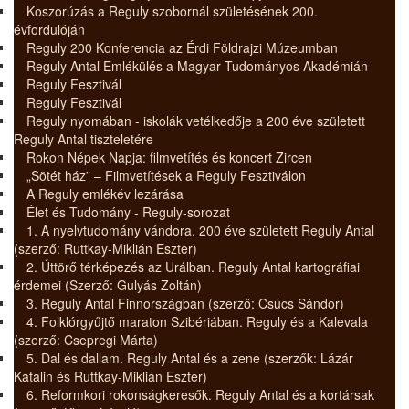
Koszorúzás a Reguly szobornál születésének 200.
évfordulóján
Reguly 200 Konferencia az Érdi Földrajzi Múzeumban
Reguly Antal Emlékülés a Magyar Tudományos Akadémián
Reguly Fesztivál
Reguly Fesztivál
Reguly nyomában - iskolák vetélkedője a 200 éve született
Reguly Antal tiszteletére
Rokon Népek Napja: filmvetítés és koncert Zircen
„Sötét ház” – Filmvetítések a Reguly Fesztiválon
A Reguly emlékév lezárása
Élet és Tudomány - Reguly-sorozat
1. A nyelvtudomány vándora. 200 éve született Reguly Antal
(szerző: Ruttkay-Miklián Eszter)
2. Úttörő térképezés az Urálban. Reguly Antal kartográfiai
érdemei (Szerző: Gulyás Zoltán)
3. Reguly Antal Finnországban (szerző: Csúcs Sándor)
4. Folklórgyűjtő maraton Szibériában. Reguly és a Kalevala
(szerző: Csepregi Márta)
5. Dal és dallam. Reguly Antal és a zene (szerzők: Lázár
Katalin és Ruttkay-Miklián Eszter)
6. Reformkori rokonságkeresők. Reguly Antal és a kortársak