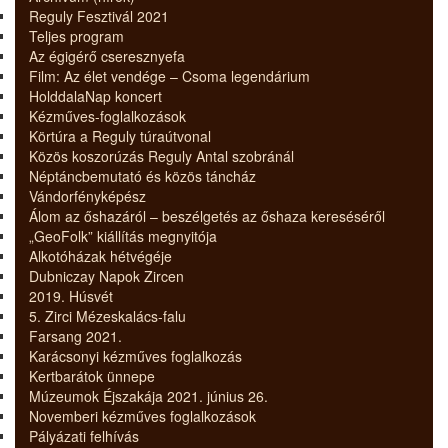
Reguly Fesztivál 2021
Teljes program
Az égigérő cseresznyefa
Film: Az élet vendége – Csoma legendárium
HolddalaNap koncert
Kézműves-foglalkozások
Körtúra a Reguly túraútvonal
Közös koszorúzás Reguly Antal szobránál
Néptáncbemutató és közös táncház
Vándorfényképész
Álom az őshazáról – beszélgetés az őshaza kereséséről
„GeoFolk” kiállítás megnyitója
Alkotóházak hétvégéje
Dubniczay Napok Zircen
2019. Húsvét
5. Zirci Mézeskalács-falu
Farsang 2021.
Karácsonyi kézműves foglalkozás
Kertbarátok ünnepe
Múzeumok Éjszakája 2021. június 26.
Novemberi kézműves foglalkozások
Pályázati felhívás