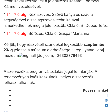
technikával készítenek a jelentkezők kosarat Fodróczi
Kármen vezetésével.
*
14-17 óráig
: Kézi szövés. Szövő kártya és szádfa
segítségével a szalagszövés technikájával
ismerkedhetnek meg a jelentkezők. Oktató: B. Dobos Teréz
*
14-17 óráig
: Bőrözés. Oktató: Gáspár Marianna
Kérjük, hogy részvételi szándékát legkésőbb
szeptember
23-ig
jelezze a múzeum elérhetőségein:
regulyantal
[dot]
muzeum
gmail
[dot]
com
; +36302376493
A szervezők a programváltoztatás jogát fenntartják. A
rendezvényen fotók készülnek, melyet a szervezők
felhasználhatnak.
Kövess minket