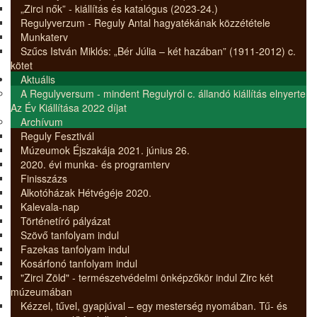
„Zirci nők” - kiállítás és katalógus (2023-24.)
Regulyverzum - Reguly Antal hagyatékának közzététele
Munkaterv
Szűcs István Miklós: „Bér Júlia – két hazában” (1911-2012) c.
kötet
Aktuális
A Regulyversum - mindent Regulyról c. állandó kiállítás elnyerte
Az Év Kiállítása 2022 díjat
Archívum
Reguly Fesztivál
Múzeumok Éjszakája 2021. június 26.
2020. évi munka- és programterv
Finisszázs
Alkotóházak Hétvégéje 2020.
Kalevala-nap
Történetíró pályázat
Szövő tanfolyam indul
Fazekas tanfolyam indul
Kosárfonó tanfolyam indul
"Zirci Zöld" - természetvédelmi önképzőkör indul Zirc két
múzeumában
Kézzel, tűvel, gyapjúval – egy mesterség nyomában. Tű- és