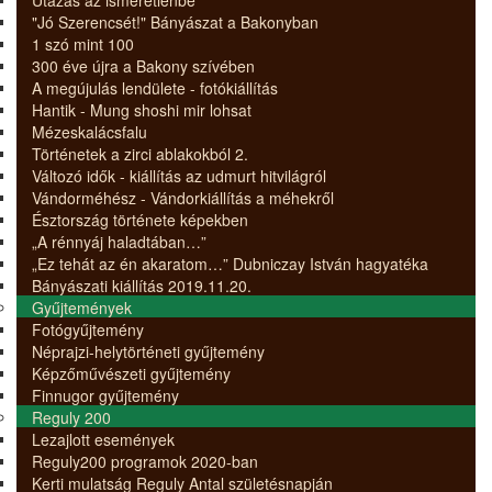
"Jó Szerencsét!" Bányászat a Bakonyban
1 szó mint 100
300 éve újra a Bakony szívében
A megújulás lendülete - fotókiállítás
Hantik - Mung shoshi mir lohsat
Mézeskalácsfalu
Történetek a zirci ablakokból 2.
Változó idők - kiállítás az udmurt hitvilágról
Vándorméhész - Vándorkiállítás a méhekről
Észtország története képekben
„A rénnyáj haladtában…”
„Ez tehát az én akaratom…” Dubniczay István hagyatéka
Bányászati kiállítás 2019.11.20.
Gyűjtemények
Fotógyűjtemény
Néprajzi-helytörténeti gyűjtemény
Képzőművészeti gyűjtemény
Finnugor gyűjtemény
Reguly 200
Lezajlott események
Reguly200 programok 2020-ban
Kerti mulatság Reguly Antal születésnapján