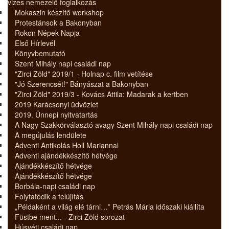
vizes nemezelő foglalkozás
Mokaszin készítő workshop
Protestánsok a Bakonyban
Rokon Népek Napja
Első Hírlevél
Könyvbemutató
Szent Mihály napi családi nap
"Zirci Zöld" 2019/1 - Holnap c. film vetítése
"Jó Szerencsét!" Bányászat a Bakonyban
"Zirci Zöld" 2019/3 - Kovács Attila: Madarak a kertben
2019 Karácsonyi üdvözlet
2019. Ünnepi nyitvatartás
A Nagy Szakkörválasztó avagy Szent Mihály napi családi nap
A megújulás lendülete
Adventi Antikolás Holl Mariannal
Adventi ajándékkészítő hétvége
Ajándékkészítő hétvége
Ajándékkészítő hétvége
Borbála-napi családi nap
Folytatódik a felújítás
„Példaként a világ elé tárni…” Petrás Mária időszaki kiállíta
Füstbe ment... - Zirci Zöld sorozat
Húsvéti családi nap