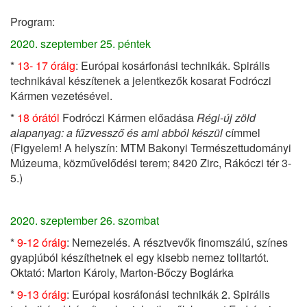
Program:
2020. szeptember 25. péntek
*
13- 17 óráig
: Európai kosárfonási technikák. Spirális
technikával készítenek a jelentkezők kosarat Fodróczi
Kármen vezetésével.
*
18 órától
Fodróczi Kármen előadása
Régi-új zöld
alapanyag: a fűzvessző és ami abból készül
címmel
(Figyelem! A helyszín: MTM Bakonyi Természettudományi
Múzeuma, közművelődési terem; 8420 Zirc, Rákóczi tér 3-
5.)
2020. szeptember 26. szombat
*
9-12 óráig
: Nemezelés. A résztvevők finomszálú, színes
gyapjúból készíthetnek el egy kisebb nemez tolltartót.
Oktató: Marton Károly, Marton-Bőczy Boglárka
*
9-13 óráig
: Európai kosráfonási technikák 2. Spirális