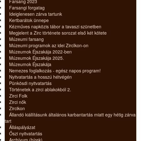
Farsang 2023
Farsangi forgatag
Ideiglenesen zárva tartunk
Kertbarátok ünnepe
Kézműves napközis tábor a tavaszi szünetben
Megjelent a Zirc története sorozat első két kötete
Múzeumi farsang
Múzeumi programok az idei ZircIkon-on
Múzeumok Éjszakája 2022-ben
Múzeumok Éjszakája 2025.
Múzeumok Éjszakája
Nemezes foglalkozás - egész napos program!
Nyitvatartás a hosszú hétvégén
Pünkösdi nyitvatartás
Történetek a zirci ablakokból 2.
Zirci Folk
Zirci nők
Zircikon
Állandó kiállításunk általános karbantartás miatt egy hétig zárva
tart
Álláspályázat
Őszi nyitvatartás
Archívum (hírek)