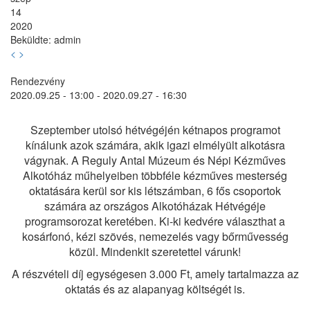
14
2020
Beküldte:
admin
<
>
Rendezvény
2020.09.25 - 13:00
-
2020.09.27 - 16:30
Szeptember utolsó hétvégéjén kétnapos programot
kínálunk azok számára, akik igazi elmélyült alkotásra
vágynak. A Reguly Antal Múzeum és Népi Kézműves
Alkotóház műhelyeiben többféle kézműves mesterség
oktatására kerül sor kis létszámban, 6 fős csoportok
számára az országos Alkotóházak Hétvégéje
programsorozat keretében. Ki-ki kedvére választhat a
kosárfonó, kézi szövés, nemezelés vagy bőrművesség
közül. Mindenkit szeretettel várunk!
A részvételi díj egységesen 3.000 Ft, amely tartalmazza az
oktatás és az alapanyag költségét is.