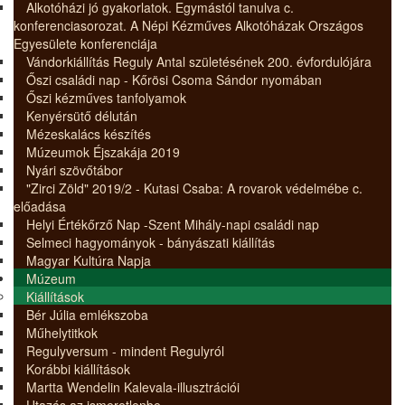
Alkotóházi jó gyakorlatok. Egymástól tanulva c.
konferenciasorozat. A Népi Kézműves Alkotóházak Országos
Egyesülete konferenciája
Vándorkiállítás Reguly Antal születésének 200. évfordulójára
Őszi családi nap - Kőrösi Csoma Sándor nyomában
Őszi kézműves tanfolyamok
Kenyérsütő délután
Mézeskalács készítés
Múzeumok Éjszakája 2019
Nyári szövőtábor
"Zirci Zöld" 2019/2 - Kutasi Csaba: A rovarok védelmébe c.
előadása
Helyi Értékőrző Nap -Szent Mihály-napi családi nap
Selmeci hagyományok - bányászati kiállítás
Magyar Kultúra Napja
Múzeum
Kiállítások
Bér Júlia emlékszoba
Műhelytitkok
Regulyversum - mindent Regulyról
Korábbi kiállítások
Martta Wendelin Kalevala-illusztrációi
Utazás az ismeretlenbe