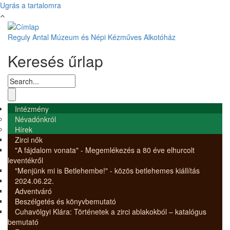
Ugrás a tartalomra
Reguly Antal Múzeum és Népi Kézműves Alkotóház
Keresés űrlap
Intézmény
Névadónkról
Hírek
Zirci nők
"A fájdalom vonata" - Megemlékezés a 80 éve elhurcolt
leventékről
"Menjünk mi is Betlehembe!" - közös betlehemes kiállítás
2024.06.22.
Adventváró
Beszélgetés és könyvbemutató
Cuhavölgyi Klára: Történetek a zirci ablakokból – katalógus
bemutató