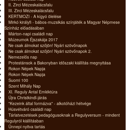
II. Zirci Mézeskalácsfalu
III. Zirci Mézeskalácsfalu
KERTMOZI - A kígyó ölelése
Mirkó királyfi - bábos-muzsikás színjáték a Magyar Népmese
Színház előadásában
Márton-napi családi nap
Múzeumok Éjszakája 2017
Ne csak álmokat szőjön! Nyári szövőnapok
Ne csak álmokat szőjön! Nyári szövőnapok 2.
Nemezelős nap
Protestánsok a Bakonyban időszaki kiállítás megnyitása
Rokon Népek Napja
Rokon Népek Napja
Suomi 100
Szent Mihály Nap
XI. Reguly Antal Emléktúra
Újra Christkindl-járás
"Kezeink által formázva" - alkotóházi hétvége
Húsvétváró családi nap
Tárlatvezetések pedagógusoknak a Regulyversum - mindent
Regulyról kiállításban
Ünnepi nyitva tartás