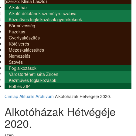
(szerző: Klima László)
Alkotóház
Alkotó délutánok személyre szabva
Kézműves foglalkozások gyerekeknek
Bőrművesség
Fazekas
Gyertyakészítés
Kötélverés
Mézeskalácssütés
Nemezelés
Szövés
Foglalkozások
Várostörténeti séta Zircen
Kézműves foglalkozások
Bolt és ZIP
Címlap
Aktuális
Archívum
Alkotóházak Hétvégéje 2020.
Alkotóházak Hétvégéje
2020.
szep