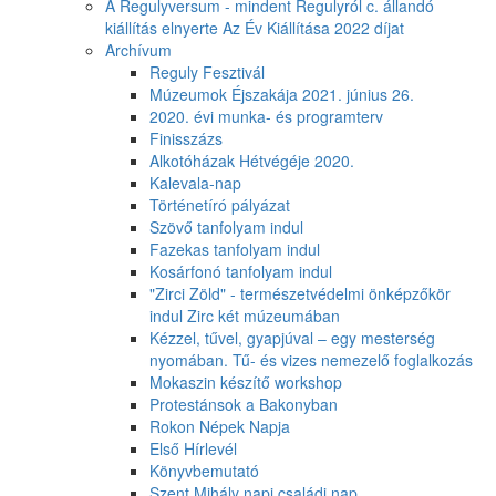
A Regulyversum - mindent Regulyról c. állandó
kiállítás elnyerte Az Év Kiállítása 2022 díjat
Archívum
Reguly Fesztivál
Múzeumok Éjszakája 2021. június 26.
2020. évi munka- és programterv
Finisszázs
Alkotóházak Hétvégéje 2020.
Kalevala-nap
Történetíró pályázat
Szövő tanfolyam indul
Fazekas tanfolyam indul
Kosárfonó tanfolyam indul
"Zirci Zöld" - természetvédelmi önképzőkör
indul Zirc két múzeumában
Kézzel, tűvel, gyapjúval – egy mesterség
nyomában. Tű- és vizes nemezelő foglalkozás
Mokaszin készítő workshop
Protestánsok a Bakonyban
Rokon Népek Napja
Első Hírlevél
Könyvbemutató
Szent Mihály napi családi nap