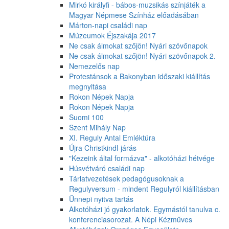
Mirkó királyfi - bábos-muzsikás színjáték a
Magyar Népmese Színház előadásában
Márton-napi családi nap
Múzeumok Éjszakája 2017
Ne csak álmokat szőjön! Nyári szövőnapok
Ne csak álmokat szőjön! Nyári szövőnapok 2.
Nemezelős nap
Protestánsok a Bakonyban időszaki kiállítás
megnyitása
Rokon Népek Napja
Rokon Népek Napja
Suomi 100
Szent Mihály Nap
XI. Reguly Antal Emléktúra
Újra Christkindl-járás
"Kezeink által formázva" - alkotóházi hétvége
Húsvétváró családi nap
Tárlatvezetések pedagógusoknak a
Regulyversum - mindent Regulyról kiállításban
Ünnepi nyitva tartás
Alkotóházi jó gyakorlatok. Egymástól tanulva c.
konferenciasorozat. A Népi Kézműves