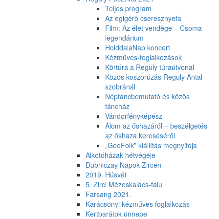
Teljes program
Az égigérő cseresznyefa
Film: Az élet vendége – Csoma
legendárium
HolddalaNap koncert
Kézműves-foglalkozások
Körtúra a Reguly túraútvonal
Közös koszorúzás Reguly Antal
szobránál
Néptáncbemutató és közös
táncház
Vándorfényképész
Álom az őshazáról – beszélgetés
az őshaza kereséséről
„GeoFolk” kiállítás megnyitója
Alkotóházak hétvégéje
Dubniczay Napok Zircen
2019. Húsvét
5. Zirci Mézeskalács-falu
Farsang 2021.
Karácsonyi kézműves foglalkozás
Kertbarátok ünnepe