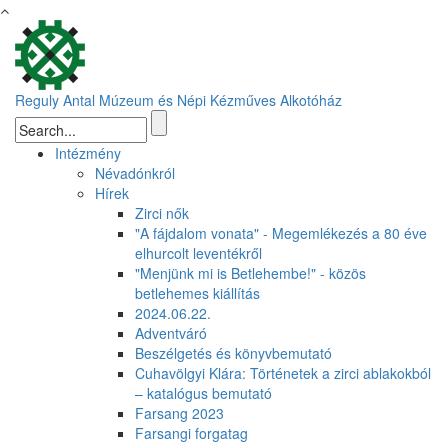
Ugrás a tartalomra
Reguly Antal Múzeum és Népi Kézműves Alkotóház
Keresés űrlap
Intézmény
Névadónkról
Hírek
Zirci nők
"A fájdalom vonata" - Megemlékezés a 80 éve
elhurcolt leventékről
"Menjünk mi is Betlehembe!" - közös
betlehemes kiállítás
2024.06.22.
Adventváró
Beszélgetés és könyvbemutató
Cuhavölgyi Klára: Történetek a zirci ablakokból
– katalógus bemutató
Farsang 2023
Farsangi forgatag