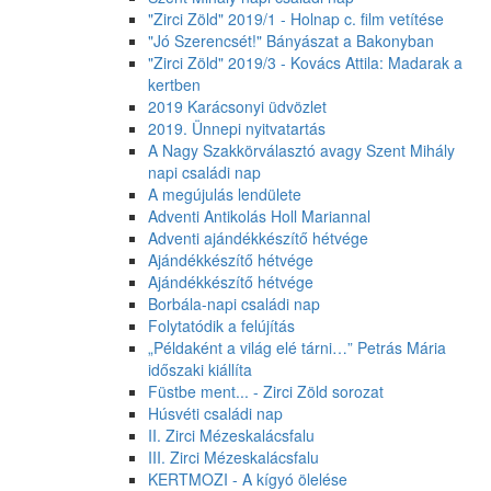
"Zirci Zöld" 2019/1 - Holnap c. film vetítése
"Jó Szerencsét!" Bányászat a Bakonyban
"Zirci Zöld" 2019/3 - Kovács Attila: Madarak a
kertben
2019 Karácsonyi üdvözlet
2019. Ünnepi nyitvatartás
A Nagy Szakkörválasztó avagy Szent Mihály
napi családi nap
A megújulás lendülete
Adventi Antikolás Holl Mariannal
Adventi ajándékkészítő hétvége
Ajándékkészítő hétvége
Ajándékkészítő hétvége
Borbála-napi családi nap
Folytatódik a felújítás
„Példaként a világ elé tárni…” Petrás Mária
időszaki kiállíta
Füstbe ment... - Zirci Zöld sorozat
Húsvéti családi nap
II. Zirci Mézeskalácsfalu
III. Zirci Mézeskalácsfalu
KERTMOZI - A kígyó ölelése