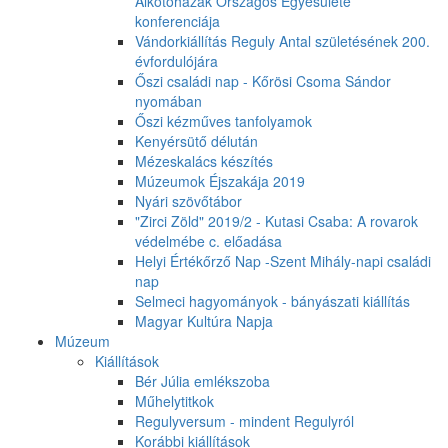
Alkotóházak Országos Egyesülete
konferenciája
Vándorkiállítás Reguly Antal születésének 200.
évfordulójára
Őszi családi nap - Kőrösi Csoma Sándor
nyomában
Őszi kézműves tanfolyamok
Kenyérsütő délután
Mézeskalács készítés
Múzeumok Éjszakája 2019
Nyári szövőtábor
"Zirci Zöld" 2019/2 - Kutasi Csaba: A rovarok
védelmébe c. előadása
Helyi Értékőrző Nap -Szent Mihály-napi családi
nap
Selmeci hagyományok - bányászati kiállítás
Magyar Kultúra Napja
Múzeum
Kiállítások
Bér Júlia emlékszoba
Műhelytitkok
Regulyversum - mindent Regulyról
Korábbi kiállítások