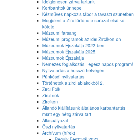
Ideiglenesen zárva tartunk
Kertbarátok ünnepe
Kézműves napközis tábor a tavaszi szünetben
Megjelent a Zirc története sorozat első két
kötete
Múzeumi farsang
Múzeumi programok az idei ZircIkon-on
Múzeumok Éjszakája 2022-ben
Múzeumok Éjszakája 2025.
Múzeumok Éjszakája
Nemezes foglalkozás - egész napos program!
Nyitvatartás a hosszú hétvégén
Pünkösdi nyitvatartás
Történetek a zirci ablakokból 2.
Zirci Folk
Zirci nők
Zircikon
Állandó kiállításunk általános karbantartás
miatt egy hétig zárva tart
Álláspályázat
Őszi nyitvatartás
Archívum (hírek)
Reguly Fesztivál 2021