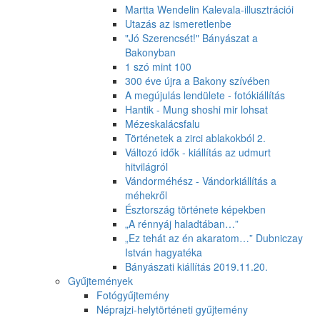
Martta Wendelin Kalevala-illusztrációi
Utazás az ismeretlenbe
"Jó Szerencsét!" Bányászat a
Bakonyban
1 szó mint 100
300 éve újra a Bakony szívében
A megújulás lendülete - fotókiállítás
Hantik - Mung shoshi mir lohsat
Mézeskalácsfalu
Történetek a zirci ablakokból 2.
Változó idők - kiállítás az udmurt
hitvilágról
Vándorméhész - Vándorkiállítás a
méhekről
Észtország története képekben
„A rénnyáj haladtában…”
„Ez tehát az én akaratom…” Dubniczay
István hagyatéka
Bányászati kiállítás 2019.11.20.
Gyűjtemények
Fotógyűjtemény
Néprajzi-helytörténeti gyűjtemény