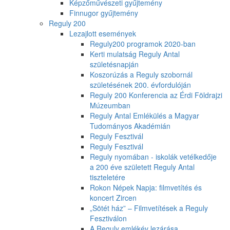
Képzőművészeti gyűjtemény
Finnugor gyűjtemény
Reguly 200
Lezajlott események
Reguly200 programok 2020-ban
Kerti mulatság Reguly Antal
születésnapján
Koszorúzás a Reguly szobornál
születésének 200. évfordulóján
Reguly 200 Konferencia az Érdi Földrajzi
Múzeumban
Reguly Antal Emlékülés a Magyar
Tudományos Akadémián
Reguly Fesztivál
Reguly Fesztivál
Reguly nyomában - iskolák vetélkedője
a 200 éve született Reguly Antal
tiszteletére
Rokon Népek Napja: filmvetítés és
koncert Zircen
„Sötét ház” – Filmvetítések a Reguly
Fesztiválon
A Reguly emlékév lezárása