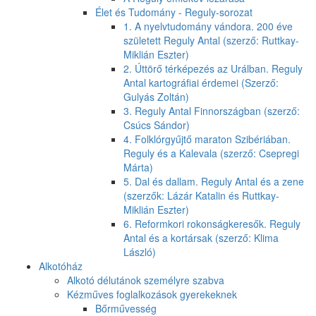
Élet és Tudomány - Reguly-sorozat
1. A nyelvtudomány vándora. 200 éve
született Reguly Antal (szerző: Ruttkay-
Miklián Eszter)
2. Úttörő térképezés az Urálban. Reguly
Antal kartográfiai érdemei (Szerző:
Gulyás Zoltán)
3. Reguly Antal Finnországban (szerző:
Csúcs Sándor)
4. Folklórgyűjtő maraton Szibériában.
Reguly és a Kalevala (szerző: Csepregi
Márta)
5. Dal és dallam. Reguly Antal és a zene
(szerzők: Lázár Katalin és Ruttkay-
Miklián Eszter)
6. Reformkori rokonságkeresők. Reguly
Antal és a kortársak (szerző: Klima
László)
Alkotóház
Alkotó délutánok személyre szabva
Kézműves foglalkozások gyerekeknek
Bőrművesség