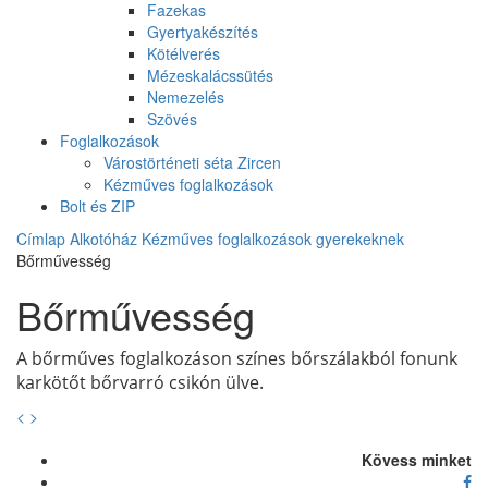
Fazekas
Gyertyakészítés
Kötélverés
Mézeskalácssütés
Nemezelés
Szövés
Foglalkozások
Várostörténeti séta Zircen
Kézműves foglalkozások
Bolt és ZIP
Címlap
Alkotóház
Kézműves foglalkozások gyerekeknek
Bőrművesség
Bőrművesség
A bőrműves foglalkozáson színes bőrszálakból fonunk
karkötőt bőrvarró csikón ülve.
<
>
Kövess minket