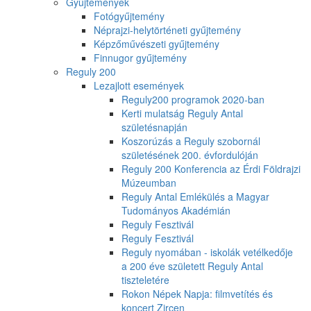
Gyűjtemények
Fotógyűjtemény
Néprajzi-helytörténeti gyűjtemény
Képzőművészeti gyűjtemény
Finnugor gyűjtemény
Reguly 200
Lezajlott események
Reguly200 programok 2020-ban
Kerti mulatság Reguly Antal
születésnapján
Koszorúzás a Reguly szobornál
születésének 200. évfordulóján
Reguly 200 Konferencia az Érdi Földrajzi
Múzeumban
Reguly Antal Emlékülés a Magyar
Tudományos Akadémián
Reguly Fesztivál
Reguly Fesztivál
Reguly nyomában - iskolák vetélkedője
a 200 éve született Reguly Antal
tiszteletére
Rokon Népek Napja: filmvetítés és
koncert Zircen