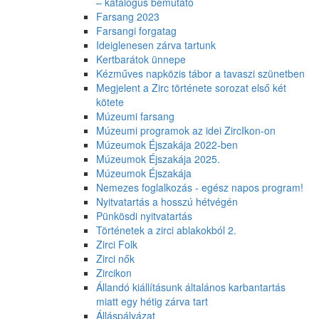
– katalógus bemutató
Farsang 2023
Farsangi forgatag
Ideiglenesen zárva tartunk
Kertbarátok ünnepe
Kézműves napközis tábor a tavaszi szünetben
Megjelent a Zirc története sorozat első két
kötete
Múzeumi farsang
Múzeumi programok az idei ZircIkon-on
Múzeumok Éjszakája 2022-ben
Múzeumok Éjszakája 2025.
Múzeumok Éjszakája
Nemezes foglalkozás - egész napos program!
Nyitvatartás a hosszú hétvégén
Pünkösdi nyitvatartás
Történetek a zirci ablakokból 2.
Zirci Folk
Zirci nők
Zircikon
Állandó kiállításunk általános karbantartás
miatt egy hétig zárva tart
Álláspályázat