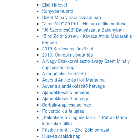
Első Hírlevél
Könyvbemutató
Szent Mihály napi családi nap
"Zirci Zöld" 2019/1 - Holnap c. film vetítése
"Jó Szerencsét!" Bányászat a Bakonyban
"Zirci Zöld" 2019/3 - Kovács Attila: Madarak a
kertben
2019 Karácsonyi üdvözlet
2019. Ünnepi nyitvatartás
A Nagy Szakkörválasztó avagy Szent Mihály
napi családi nap
A megújulás lendülete
Adventi Antikolás Holl Mariannal
Adventi ajándékkészítő hétvége
Ajándékkészítő hétvége
Ajándékkészítő hétvége
Borbála-napi családi nap
Folytatódik a felújítás
„Példaként a világ elé tárni…” Petrás Mária
időszaki kiállíta
Füstbe ment... - Zirci Zöld sorozat
Húsvéti családi nap