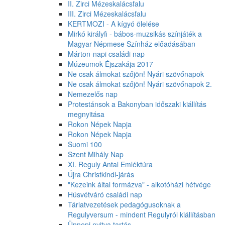
II. Zirci Mézeskalácsfalu
III. Zirci Mézeskalácsfalu
KERTMOZI - A kígyó ölelése
Mirkó királyfi - bábos-muzsikás színjáték a
Magyar Népmese Színház előadásában
Márton-napi családi nap
Múzeumok Éjszakája 2017
Ne csak álmokat szőjön! Nyári szövőnapok
Ne csak álmokat szőjön! Nyári szövőnapok 2.
Nemezelős nap
Protestánsok a Bakonyban időszaki kiállítás
megnyitása
Rokon Népek Napja
Rokon Népek Napja
Suomi 100
Szent Mihály Nap
XI. Reguly Antal Emléktúra
Újra Christkindl-járás
"Kezeink által formázva" - alkotóházi hétvége
Húsvétváró családi nap
Tárlatvezetések pedagógusoknak a
Regulyversum - mindent Regulyról kiállításban
Ünnepi nyitva tartás