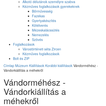
Alkotó délutánok személyre szabva
Kézműves foglalkozások gyerekeknek
Bőrművesség
Fazekas
Gyertyakészítés
Kötélverés
Mézeskalácssütés
Nemezelés
Szövés
Foglalkozások
Várostörténeti séta Zircen
Kézműves foglalkozások
Bolt és ZIP
Címlap
Múzeum
Kiállítások
Korábbi kiállítások
Vándorméhész -
Vándorkiállítás a méhekről
Vándorméhész -
Vándorkiállítás a
méhekről