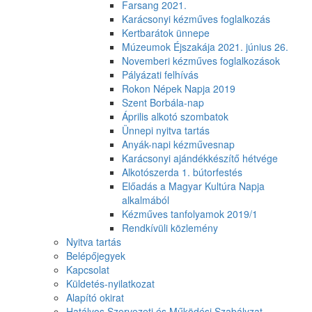
Farsang 2021.
Karácsonyi kézműves foglalkozás
Kertbarátok ünnepe
Múzeumok Éjszakája 2021. június 26.
Novemberi kézműves foglalkozások
Pályázati felhívás
Rokon Népek Napja 2019
Szent Borbála-nap
Április alkotó szombatok
Ünnepi nyitva tartás
Anyák-napi kézművesnap
Karácsonyi ajándékkészítő hétvége
Alkotószerda 1. bútorfestés
Előadás a Magyar Kultúra Napja
alkalmából
Kézműves tanfolyamok 2019/1
Rendkívüli közlemény
Nyitva tartás
Belépőjegyek
Kapcsolat
Küldetés-nyilatkozat
Alapító okirat
Hatályos Szervezeti és Működési Szabályzat