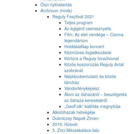
Őszi nyitvatartás
Archívum (hírek)
Reguly Fesztivál 2021
Teljes program
Az égigérő cseresznyefa
Film: Az élet vendége – Csoma
legendárium
HolddalaNap koncert
Kézműves-foglalkozások
Körtúra a Reguly túraútvonal
Közös koszorúzás Reguly Antal
szobránál
Néptáncbemutató és közös
táncház
Vándorfényképész
Álom az őshazáról – beszélgetés
az őshaza kereséséről
„GeoFolk” kiállítás megnyitója
Alkotóházak hétvégéje
Dubniczay Napok Zircen
2019. Húsvét
5. Zirci Mézeskalács-falu