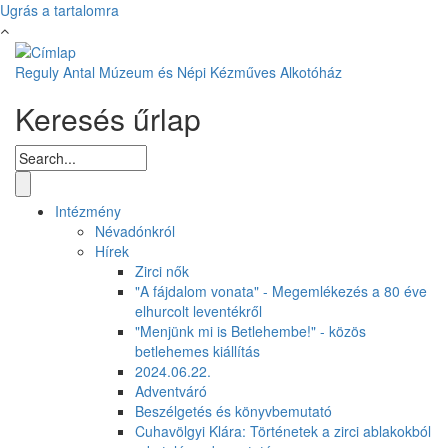
Ugrás a tartalomra
Reguly Antal Múzeum és Népi Kézműves Alkotóház
Keresés űrlap
Intézmény
Névadónkról
Hírek
Zirci nők
"A fájdalom vonata" - Megemlékezés a 80 éve
elhurcolt leventékről
"Menjünk mi is Betlehembe!" - közös
betlehemes kiállítás
2024.06.22.
Adventváró
Beszélgetés és könyvbemutató
Cuhavölgyi Klára: Történetek a zirci ablakokból