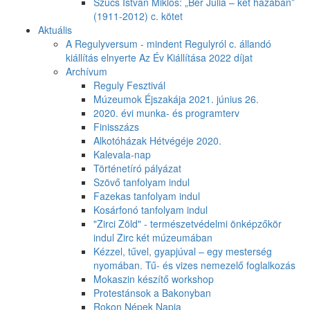
Szűcs István Miklós: „Bér Júlia – két hazában”
(1911-2012) c. kötet
Aktuális
A Regulyversum - mindent Regulyról c. állandó
kiállítás elnyerte Az Év Kiállítása 2022 díjat
Archívum
Reguly Fesztivál
Múzeumok Éjszakája 2021. június 26.
2020. évi munka- és programterv
Finisszázs
Alkotóházak Hétvégéje 2020.
Kalevala-nap
Történetíró pályázat
Szövő tanfolyam indul
Fazekas tanfolyam indul
Kosárfonó tanfolyam indul
"Zirci Zöld" - természetvédelmi önképzőkör
indul Zirc két múzeumában
Kézzel, tűvel, gyapjúval – egy mesterség
nyomában. Tű- és vizes nemezelő foglalkozás
Mokaszin készítő workshop
Protestánsok a Bakonyban
Rokon Népek Napja