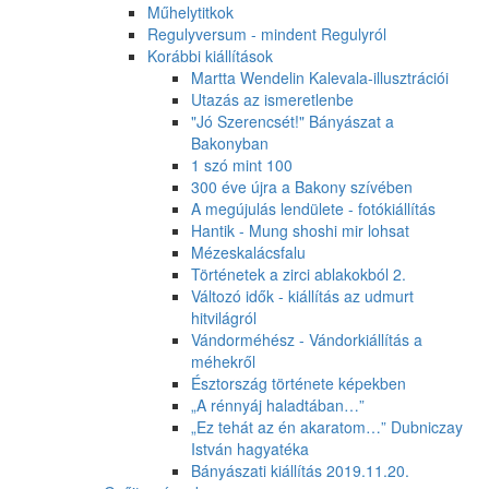
Műhelytitkok
Regulyversum - mindent Regulyról
Korábbi kiállítások
Martta Wendelin Kalevala-illusztrációi
Utazás az ismeretlenbe
"Jó Szerencsét!" Bányászat a
Bakonyban
1 szó mint 100
300 éve újra a Bakony szívében
A megújulás lendülete - fotókiállítás
Hantik - Mung shoshi mir lohsat
Mézeskalácsfalu
Történetek a zirci ablakokból 2.
Változó idők - kiállítás az udmurt
hitvilágról
Vándorméhész - Vándorkiállítás a
méhekről
Észtország története képekben
„A rénnyáj haladtában…”
„Ez tehát az én akaratom…” Dubniczay
István hagyatéka
Bányászati kiállítás 2019.11.20.