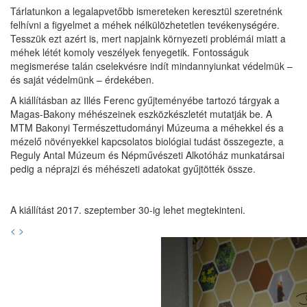
Tárlatunkon a legalapvetőbb ismereteken keresztül szeretnénk
felhívni a figyelmet a méhek nélkülözhetetlen tevékenységére.
Tesszük ezt azért is, mert napjaink környezeti problémái miatt a
méhek létét komoly veszélyek fenyegetik. Fontosságuk
megismerése talán cselekvésre indít mindannyiunkat védelmük –
és saját védelmünk – érdekében.
A kiállításban az Illés Ferenc gyűjteményébe tartozó tárgyak a
Magas-Bakony méhészeinek eszközkészletét mutatják be. A
MTM Bakonyi Természettudományi Múzeuma a méhekkel és a
mézelő növényekkel kapcsolatos biológiai tudást összegezte, a
Reguly Antal Múzeum és Népművészeti Alkotóház munkatársai
pedig a néprajzi és méhészeti adatokat gyűjtötték össze.
A kiállítást 2017. szeptember 30-ig lehet megtekinteni.
<
>