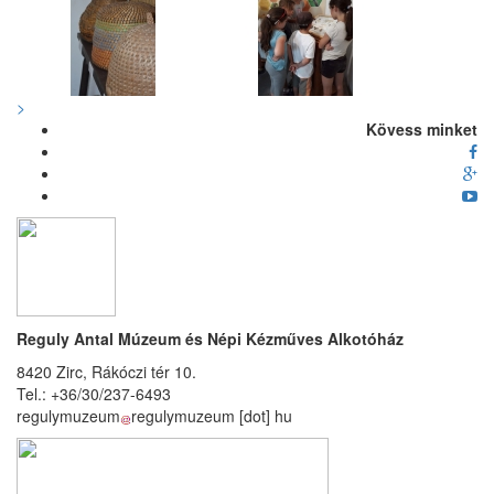
>
Kövess minket
Reguly Antal Múzeum és Népi Kézműves Alkotóház
8420 Zirc, Rákóczi tér 10.
Tel.: +36/30/237-6493
regulymuzeum
regulymuzeum
[dot]
hu