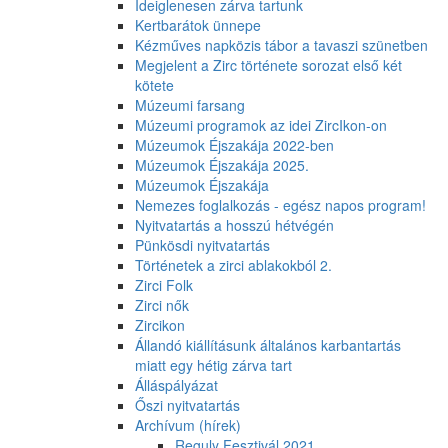
Ideiglenesen zárva tartunk
Kertbarátok ünnepe
Kézműves napközis tábor a tavaszi szünetben
Megjelent a Zirc története sorozat első két
kötete
Múzeumi farsang
Múzeumi programok az idei ZircIkon-on
Múzeumok Éjszakája 2022-ben
Múzeumok Éjszakája 2025.
Múzeumok Éjszakája
Nemezes foglalkozás - egész napos program!
Nyitvatartás a hosszú hétvégén
Pünkösdi nyitvatartás
Történetek a zirci ablakokból 2.
Zirci Folk
Zirci nők
Zircikon
Állandó kiállításunk általános karbantartás
miatt egy hétig zárva tart
Álláspályázat
Őszi nyitvatartás
Archívum (hírek)
Reguly Fesztivál 2021