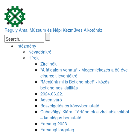
Ugrás a tartalomra
Reguly Antal Múzeum és Népi Kézműves Alkotóház
Keresés űrlap
Intézmény
Névadónkról
Hírek
Zirci nők
"A fájdalom vonata" - Megemlékezés a 80 éve
elhurcolt leventékről
"Menjünk mi is Betlehembe!" - közös
betlehemes kiállítás
2024.06.22.
Adventváró
Beszélgetés és könyvbemutató
Cuhavölgyi Klára: Történetek a zirci ablakokból
– katalógus bemutató
Farsang 2023
Farsangi forgatag