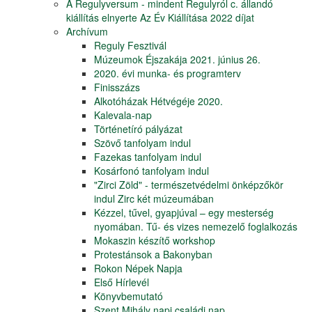
A Regulyversum - mindent Regulyról c. állandó
kiállítás elnyerte Az Év Kiállítása 2022 díjat
Archívum
Reguly Fesztivál
Múzeumok Éjszakája 2021. június 26.
2020. évi munka- és programterv
Finisszázs
Alkotóházak Hétvégéje 2020.
Kalevala-nap
Történetíró pályázat
Szövő tanfolyam indul
Fazekas tanfolyam indul
Kosárfonó tanfolyam indul
"Zirci Zöld" - természetvédelmi önképzőkör
indul Zirc két múzeumában
Kézzel, tűvel, gyapjúval – egy mesterség
nyomában. Tű- és vizes nemezelő foglalkozás
Mokaszin készítő workshop
Protestánsok a Bakonyban
Rokon Népek Napja
Első Hírlevél
Könyvbemutató
Szent Mihály napi családi nap