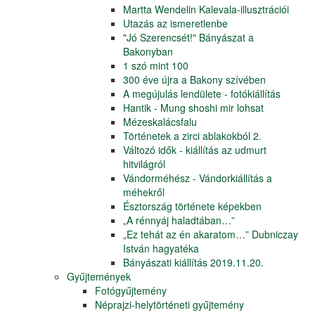
Martta Wendelin Kalevala-illusztrációi
Utazás az ismeretlenbe
"Jó Szerencsét!" Bányászat a
Bakonyban
1 szó mint 100
300 éve újra a Bakony szívében
A megújulás lendülete - fotókiállítás
Hantik - Mung shoshi mir lohsat
Mézeskalácsfalu
Történetek a zirci ablakokból 2.
Változó idők - kiállítás az udmurt
hitvilágról
Vándorméhész - Vándorkiállítás a
méhekről
Észtország története képekben
„A rénnyáj haladtában…”
„Ez tehát az én akaratom…” Dubniczay
István hagyatéka
Bányászati kiállítás 2019.11.20.
Gyűjtemények
Fotógyűjtemény
Néprajzi-helytörténeti gyűjtemény