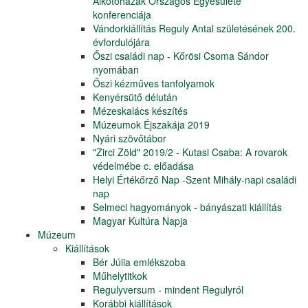
Alkotóházak Országos Egyesülete
konferenciája
Vándorkiállítás Reguly Antal születésének 200.
évfordulójára
Őszi családi nap - Kőrösi Csoma Sándor
nyomában
Őszi kézműves tanfolyamok
Kenyérsütő délután
Mézeskalács készítés
Múzeumok Éjszakája 2019
Nyári szövőtábor
"Zirci Zöld" 2019/2 - Kutasi Csaba: A rovarok
védelmébe c. előadása
Helyi Értékőrző Nap -Szent Mihály-napi családi
nap
Selmeci hagyományok - bányászati kiállítás
Magyar Kultúra Napja
Múzeum
Kiállítások
Bér Júlia emlékszoba
Műhelytitkok
Regulyversum - mindent Regulyról
Korábbi kiállítások