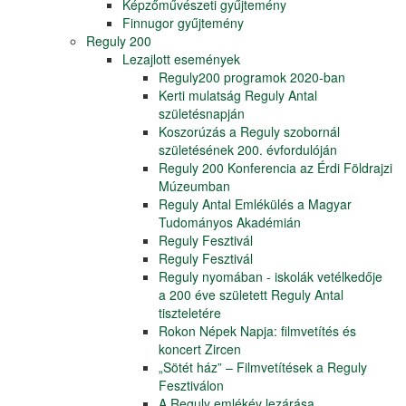
Képzőművészeti gyűjtemény
Finnugor gyűjtemény
Reguly 200
Lezajlott események
Reguly200 programok 2020-ban
Kerti mulatság Reguly Antal
születésnapján
Koszorúzás a Reguly szobornál
születésének 200. évfordulóján
Reguly 200 Konferencia az Érdi Földrajzi
Múzeumban
Reguly Antal Emlékülés a Magyar
Tudományos Akadémián
Reguly Fesztivál
Reguly Fesztivál
Reguly nyomában - iskolák vetélkedője
a 200 éve született Reguly Antal
tiszteletére
Rokon Népek Napja: filmvetítés és
koncert Zircen
„Sötét ház” – Filmvetítések a Reguly
Fesztiválon
A Reguly emlékév lezárása