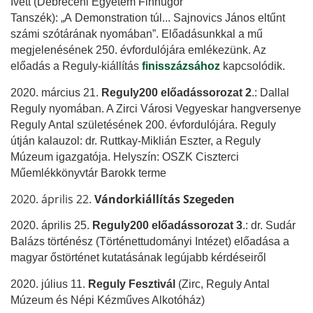
Ivett (Debreceni Egyetem Finnugor
Tanszék):
„A
Demonstration
túl... Sajnovics János eltűnt
számi szótárának nyomában”.
Előadásunkkal a mű
megjelenésének 250. évfordulójára emlékezünk. Az
előadás a Reguly-kiállítás
finisszázsához
kapcsolódik.
2020. március 21.
Reguly200 előadássorozat 2
.:
Dallal 
Reguly nyomában. A Zirci Városi Vegyeskar hangversenye 
Reguly Antal születésének 200. évfordulójára. Reguly 
útján kalauzol: dr. Ruttkay-Miklián Eszter, a Reguly 
Múzeum igazgatója. 
Helyszín: OSZK Ciszterci 
Műemlékkönyvtár Barokk terme
2020. április 22.
Vándorkiállítás Szegeden
2020. április 25
. 
Reguly200 előadássorozat 3
.: dr. Sudár
Balázs
történész
(Történettudományi Intézet) előadása a
magyar őstörténet kutatásának legújabb kérdéseiről
2020. július 11.
Reguly Fesztivál
(Zirc, Reguly Antal
Múzeum és Népi Kézműves Alkotóház)