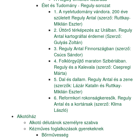
Élet és Tudomány - Reguly-sorozat
1. A nyelvtudomány vándora. 200 éve
született Reguly Antal (szerző: Ruttkay-
Miklián Eszter)
2. Úttörő térképezés az Urálban. Reguly
Antal kartográfiai érdemei (Szerző:
Gulyás Zoltán)
3. Reguly Antal Finnországban (szerző:
Csúcs Sándor)
4. Folklórgyűjtő maraton Szibériában.
Reguly és a Kalevala (szerző: Csepregi
Márta)
5. Dal és dallam. Reguly Antal és a zene
(szerzők: Lázár Katalin és Ruttkay-
Miklián Eszter)
6. Reformkori rokonságkeresők. Reguly
Antal és a kortársak (szerző: Klima
László)
Alkotóház
Alkotó délutánok személyre szabva
Kézműves foglalkozások gyerekeknek
Bőrművesség