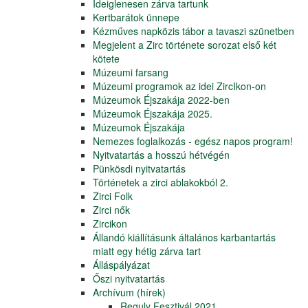
Ideiglenesen zárva tartunk
Kertbarátok ünnepe
Kézműves napközis tábor a tavaszi szünetben
Megjelent a Zirc története sorozat első két
kötete
Múzeumi farsang
Múzeumi programok az idei ZircIkon-on
Múzeumok Éjszakája 2022-ben
Múzeumok Éjszakája 2025.
Múzeumok Éjszakája
Nemezes foglalkozás - egész napos program!
Nyitvatartás a hosszú hétvégén
Pünkösdi nyitvatartás
Történetek a zirci ablakokból 2.
Zirci Folk
Zirci nők
Zircikon
Állandó kiállításunk általános karbantartás
miatt egy hétig zárva tart
Álláspályázat
Őszi nyitvatartás
Archívum (hírek)
Reguly Fesztivál 2021