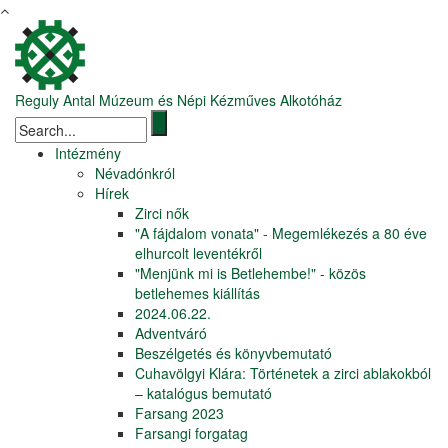
Ugrás a tartalomra
Reguly Antal Múzeum és Népi Kézműves Alkotóház
Keresés űrlap
Intézmény
Névadónkról
Hírek
Zirci nők
"A fájdalom vonata" - Megemlékezés a 80 éve
elhurcolt leventékről
"Menjünk mi is Betlehembe!" - közös
betlehemes kiállítás
2024.06.22.
Adventváró
Beszélgetés és könyvbemutató
Cuhavölgyi Klára: Történetek a zirci ablakokból
– katalógus bemutató
Farsang 2023
Farsangi forgatag