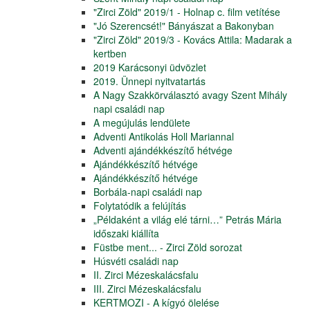
"Zirci Zöld" 2019/1 - Holnap c. film vetítése
"Jó Szerencsét!" Bányászat a Bakonyban
"Zirci Zöld" 2019/3 - Kovács Attila: Madarak a
kertben
2019 Karácsonyi üdvözlet
2019. Ünnepi nyitvatartás
A Nagy Szakkörválasztó avagy Szent Mihály
napi családi nap
A megújulás lendülete
Adventi Antikolás Holl Mariannal
Adventi ajándékkészítő hétvége
Ajándékkészítő hétvége
Ajándékkészítő hétvége
Borbála-napi családi nap
Folytatódik a felújítás
„Példaként a világ elé tárni…” Petrás Mária
időszaki kiállíta
Füstbe ment... - Zirci Zöld sorozat
Húsvéti családi nap
II. Zirci Mézeskalácsfalu
III. Zirci Mézeskalácsfalu
KERTMOZI - A kígyó ölelése