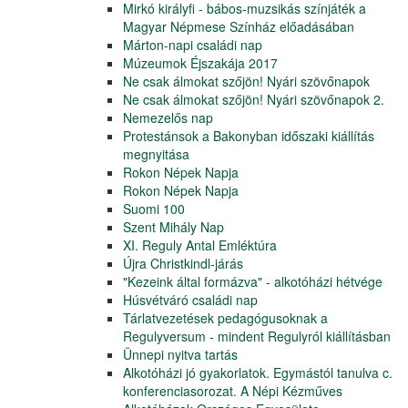
Mirkó királyfi - bábos-muzsikás színjáték a
Magyar Népmese Színház előadásában
Márton-napi családi nap
Múzeumok Éjszakája 2017
Ne csak álmokat szőjön! Nyári szövőnapok
Ne csak álmokat szőjön! Nyári szövőnapok 2.
Nemezelős nap
Protestánsok a Bakonyban időszaki kiállítás
megnyitása
Rokon Népek Napja
Rokon Népek Napja
Suomi 100
Szent Mihály Nap
XI. Reguly Antal Emléktúra
Újra Christkindl-járás
"Kezeink által formázva" - alkotóházi hétvége
Húsvétváró családi nap
Tárlatvezetések pedagógusoknak a
Regulyversum - mindent Regulyról kiállításban
Ünnepi nyitva tartás
Alkotóházi jó gyakorlatok. Egymástól tanulva c.
konferenciasorozat. A Népi Kézműves