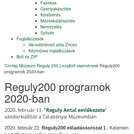
Fazekas
Gyertyakészítés
Kötélverés
Mézeskalácssütés
Nemezelés
Szövés
Foglalkozások
Várostörténeti séta Zircen
Kézműves foglalkozások
Bolt és ZIP
Címlap
Múzeum
Reguly 200
Lezajlott események
Reguly200
programok 2020-ban
Reguly200 programok
2020-ban
2020. február 13.
"Reguly Antal emlékezete
"
vándorkiállítás a Tatabányai Múzeumban
2020. február 22.
Reguly200 előadássorozat 1
.: Kelemen