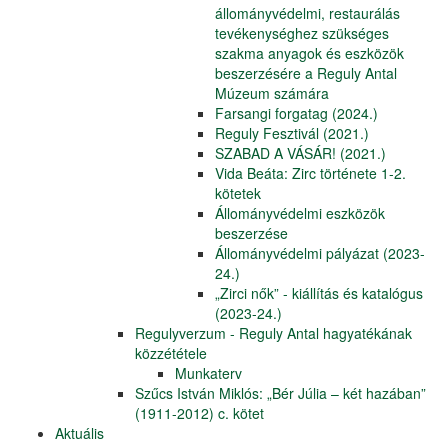
állományvédelmi, restaurálás
tevékenységhez szükséges
szakma anyagok és eszközök
beszerzésére a Reguly Antal
Múzeum számára
Farsangi forgatag (2024.)
Reguly Fesztivál (2021.)
SZABAD A VÁSÁR! (2021.)
Vida Beáta: Zirc története 1-2.
kötetek
Állományvédelmi eszközök
beszerzése
Állományvédelmi pályázat (2023-
24.)
„Zirci nők” - kiállítás és katalógus
(2023-24.)
Regulyverzum - Reguly Antal hagyatékának
közzététele
Munkaterv
Szűcs István Miklós: „Bér Júlia – két hazában”
(1911-2012) c. kötet
Aktuális