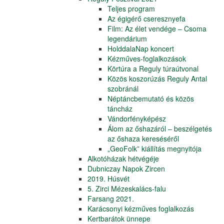
Teljes program
Az égigérő cseresznyefa
Film: Az élet vendége – Csoma
legendárium
HolddalaNap koncert
Kézműves-foglalkozások
Körtúra a Reguly túraútvonal
Közös koszorúzás Reguly Antal
szobránál
Néptáncbemutató és közös
táncház
Vándorfényképész
Álom az őshazáról – beszélgetés
az őshaza kereséséről
„GeoFolk” kiállítás megnyitója
Alkotóházak hétvégéje
Dubniczay Napok Zircen
2019. Húsvét
5. Zirci Mézeskalács-falu
Farsang 2021.
Karácsonyi kézműves foglalkozás
Kertbarátok ünnepe