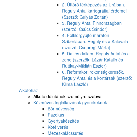
2. Úttörő térképezés az Urálban.
Reguly Antal kartográfiai érdemei
(Szerző: Gulyás Zoltán)
3. Reguly Antal Finnországban
(szerző: Csúcs Sándor)
4. Folklórgyűjtő maraton
Szibériában. Reguly és a Kalevala
(szerző: Csepregi Márta)
5. Dal és dallam. Reguly Antal és a
zene (szerzők: Lázár Katalin és
Ruttkay-Miklián Eszter)
6. Reformkori rokonságkeresők.
Reguly Antal és a kortársak (szerző:
Klima László)
Alkotóház
Alkotó délutánok személyre szabva
Kézműves foglalkozások gyerekeknek
Bőrművesség
Fazekas
Gyertyakészítés
Kötélverés
Mézeskalácssütés