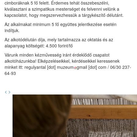
cimboráknak 5 fő felett. Érdemes tehát összebeszélni,
kiválasztani a szimpatikus mesterséget és felvenni velünk a
kapcsolatot, hogy megszervezhessük a tárgykészítő délutánt.
Az alkalmakat minimum 5 fő együttes jelentkezése esetén
indítjuk.
Az alkotódélután díja, mely tartalmazza az oktatás és az
alapanyag költségét: 4.500 forint/fő
Várunk minden kézművesség iránt érdeklődő csapatot
alkotóházunkba! Elképzeléseikkel, kérdéseikkel keressenek
minket itt:
regulyantal
[dot]
muzeum
gmail
[dot]
com
/ 06/30 237-
64-93
<
>