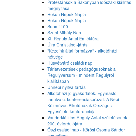
Protestánsok a Bakonyban időszaki kiállítás
megnyitása
Rokon Népek Napja
Rokon Népek Napja
Suomi 100
Szent Mihály Nap
XI. Reguly Antal Emléktúra
Újra Christkindl-járás
"Kezeink által formázva" - alkotóházi
hétvége
Húsvétváró családi nap
Tárlatvezetések pedagógusoknak a
Regulyversum - mindent Regulyról
kiállításban
Ünnepi nyitva tartás
Alkotóházi jó gyakorlatok. Egymástól
tanulva c. konferenciasorozat. A Népi
Kézműves Alkotóházak Országos
Egyesülete konferenciája
Vándorkiállítás Reguly Antal születésének
200. évfordulójára
Őszi családi nap - Kőrösi Csoma Sándor
nyomában