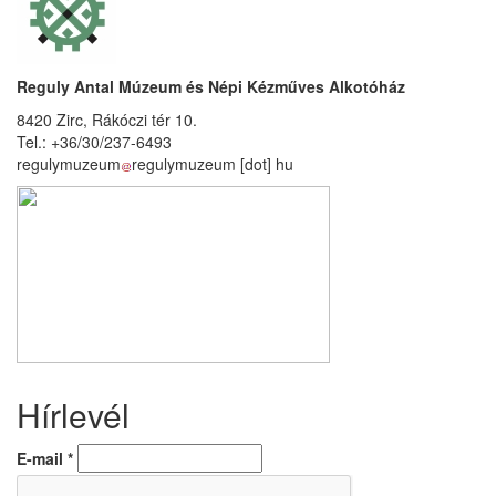
Reguly Antal Múzeum és Népi Kézműves Alkotóház
8420 Zirc, Rákóczi tér 10.
Tel.: +36/30/237-6493
regulymuzeum
regulymuzeum
[dot]
hu
Hírlevél
E-mail
*