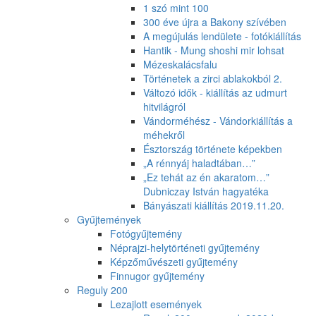
1 szó mint 100
300 éve újra a Bakony szívében
A megújulás lendülete - fotókiállítás
Hantik - Mung shoshi mir lohsat
Mézeskalácsfalu
Történetek a zirci ablakokból 2.
Változó idők - kiállítás az udmurt
hitvilágról
Vándorméhész - Vándorkiállítás a
méhekről
Észtország története képekben
„A rénnyáj haladtában…”
„Ez tehát az én akaratom…”
Dubniczay István hagyatéka
Bányászati kiállítás 2019.11.20.
Gyűjtemények
Fotógyűjtemény
Néprajzi-helytörténeti gyűjtemény
Képzőművészeti gyűjtemény
Finnugor gyűjtemény
Reguly 200
Lezajlott események