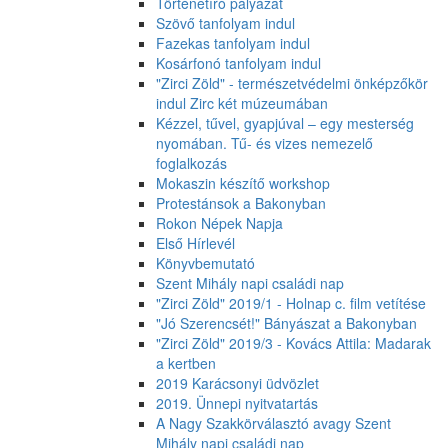
Történetíró pályázat
Szövő tanfolyam indul
Fazekas tanfolyam indul
Kosárfonó tanfolyam indul
"Zirci Zöld" - természetvédelmi önképzőkör
indul Zirc két múzeumában
Kézzel, tűvel, gyapjúval – egy mesterség
nyomában. Tű- és vizes nemezelő
foglalkozás
Mokaszin készítő workshop
Protestánsok a Bakonyban
Rokon Népek Napja
Első Hírlevél
Könyvbemutató
Szent Mihály napi családi nap
"Zirci Zöld" 2019/1 - Holnap c. film vetítése
"Jó Szerencsét!" Bányászat a Bakonyban
"Zirci Zöld" 2019/3 - Kovács Attila: Madarak
a kertben
2019 Karácsonyi üdvözlet
2019. Ünnepi nyitvatartás
A Nagy Szakkörválasztó avagy Szent
Mihály napi családi nap