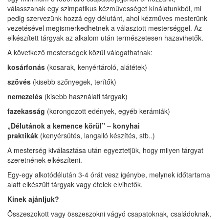
válasszanak egy szimpatikus kézművességet kínálatunkból, mi
pedig szervezünk hozzá egy délutánt, ahol kézműves mesterünk
vezetésével megismerkedhetnek a választott mesterséggel. Az
elkészített tárgyak az alkalom után természetesen hazavihetők.
A következő mesterségek közül válogathatnak:
kosárfonás
(kosarak, kenyértároló, alátétek)
szövés
(kisebb szőnyegek, terítők)
nemezelés
(kisebb használati tárgyak)
fazekasság
(korongozott edények, egyéb kerámiák)
„Délutánok a kemence körül” – konyhai
praktikák
(kenyérsütés, langalló készítés, stb..)
A mesterség kiválasztása után egyeztetjük, hogy milyen tárgyat
szeretnének elkészíteni.
Egy-egy alkotódélután 3-4 órát vesz igénybe, melynek időtartama
alatt elkészült tárgyak vagy ételek elvihetők.
Kinek ajánljuk?
Összeszokott vagy összeszokni vágyó csapatoknak, családoknak,