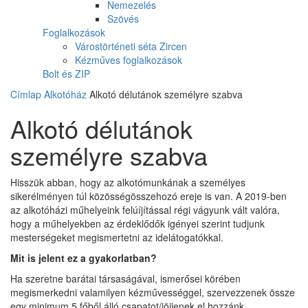
Nemezelés
Szövés
Foglalkozások
Várostörténeti séta Zircen
Kézműves foglalkozások
Bolt és ZIP
Címlap
Alkotóház
Alkotó délutánok személyre szabva
Alkotó délutánok
személyre szabva
Hisszük abban, hogy az alkotómunkának a személyes
sikerélményen túl közösségösszehozó ereje is van. A 2019-ben
az alkotóházi műhelyeink felúíjítással régi vágyunk vált valóra,
hogy a műhelyekben az érdeklődők igényei szerint tudjunk
mesterségeket megismertetni az idelátogatókkal.
Mit is jelent ez a gyakorlatban?
Ha szeretne barátai társaságával, ismerősei körében
megismerkedni valamilyen kézművességgel, szervezzenek össze
egy minimum 5 főből álló csapatot/jöjjenek el hozzánk,