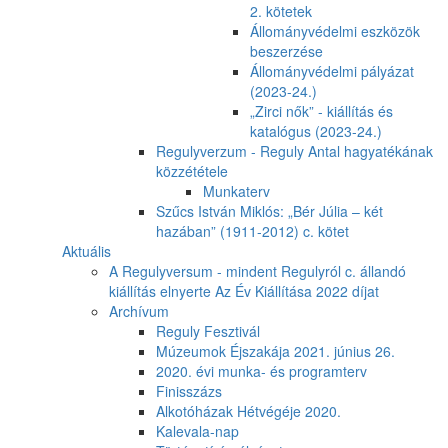
2. kötetek
Állományvédelmi eszközök
beszerzése
Állományvédelmi pályázat
(2023-24.)
„Zirci nők” - kiállítás és
katalógus (2023-24.)
Regulyverzum - Reguly Antal hagyatékának
közzététele
Munkaterv
Szűcs István Miklós: „Bér Júlia – két
hazában” (1911-2012) c. kötet
Aktuális
A Regulyversum - mindent Regulyról c. állandó
kiállítás elnyerte Az Év Kiállítása 2022 díjat
Archívum
Reguly Fesztivál
Múzeumok Éjszakája 2021. június 26.
2020. évi munka- és programterv
Finisszázs
Alkotóházak Hétvégéje 2020.
Kalevala-nap