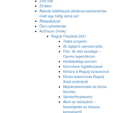
Zirci nők
Zircikon
Állandó kiállításunk általános karbantartás
miatt egy hétig zárva tart
Álláspályázat
Őszi nyitvatartás
Archívum (hírek)
Reguly Fesztivál 2021
Teljes program
Az égigérő cseresznyefa
Film: Az élet vendége –
Csoma legendárium
HolddalaNap koncert
Kézműves-foglalkozások
Körtúra a Reguly túraútvonal
Közös koszorúzás Reguly
Antal szobránál
Néptáncbemutató és közös
táncház
Vándorfényképész
Álom az őshazáról –
beszélgetés az őshaza
kereséséről