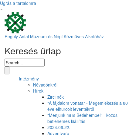
Ugrás a tartalomra
Reguly Antal Múzeum és Népi Kézműves Alkotóház
Keresés űrlap
Intézmény
Névadónkról
Hírek
Zirci nők
"A fájdalom vonata" - Megemlékezés a 80
éve elhurcolt leventékről
"Menjünk mi is Betlehembe!" - közös
betlehemes kiállítás
2024.06.22.
Adventváró