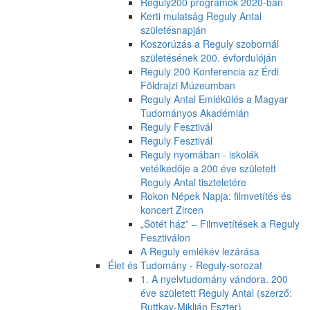
Reguly200 programok 2020-ban
Kerti mulatság Reguly Antal
születésnapján
Koszorúzás a Reguly szobornál
születésének 200. évfordulóján
Reguly 200 Konferencia az Érdi
Földrajzi Múzeumban
Reguly Antal Emlékülés a Magyar
Tudományos Akadémián
Reguly Fesztivál
Reguly Fesztivál
Reguly nyomában - iskolák
vetélkedője a 200 éve született
Reguly Antal tiszteletére
Rokon Népek Napja: filmvetítés és
koncert Zircen
„Sötét ház” – Filmvetítések a Reguly
Fesztiválon
A Reguly emlékév lezárása
Élet és Tudomány - Reguly-sorozat
1. A nyelvtudomány vándora. 200
éve született Reguly Antal (szerző:
Ruttkay-Miklián Eszter)