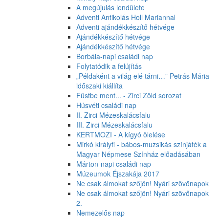
A megújulás lendülete
Adventi Antikolás Holl Mariannal
Adventi ajándékkészítő hétvége
Ajándékkészítő hétvége
Ajándékkészítő hétvége
Borbála-napi családi nap
Folytatódik a felújítás
„Példaként a világ elé tárni…” Petrás Mária
időszaki kiállíta
Füstbe ment... - Zirci Zöld sorozat
Húsvéti családi nap
II. Zirci Mézeskalácsfalu
III. Zirci Mézeskalácsfalu
KERTMOZI - A kígyó ölelése
Mirkó királyfi - bábos-muzsikás színjáték a
Magyar Népmese Színház előadásában
Márton-napi családi nap
Múzeumok Éjszakája 2017
Ne csak álmokat szőjön! Nyári szövőnapok
Ne csak álmokat szőjön! Nyári szövőnapok
2.
Nemezelős nap