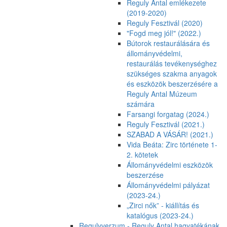
Reguly Antal emlékezete
(2019-2020)
Reguly Fesztivál (2020)
"Fogd meg jól!" (2022.)
Bútorok restaurálására és
állományvédelmi,
restaurálás tevékenységhez
szükséges szakma anyagok
és eszközök beszerzésére a
Reguly Antal Múzeum
számára
Farsangi forgatag (2024.)
Reguly Fesztivál (2021.)
SZABAD A VÁSÁR! (2021.)
Vida Beáta: Zirc története 1-
2. kötetek
Állományvédelmi eszközök
beszerzése
Állományvédelmi pályázat
(2023-24.)
„Zirci nők” - kiállítás és
katalógus (2023-24.)
Regulyverzum - Reguly Antal hagyatékának