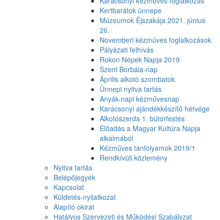
Karácsonyi kézműves foglalkozás
Kertbarátok ünnepe
Múzeumok Éjszakája 2021. június
26.
Novemberi kézműves foglalkozások
Pályázati felhívás
Rokon Népek Napja 2019
Szent Borbála-nap
Április alkotó szombatok
Ünnepi nyitva tartás
Anyák-napi kézművesnap
Karácsonyi ajándékkészítő hétvége
Alkotószerda 1. bútorfestés
Előadás a Magyar Kultúra Napja
alkalmából
Kézműves tanfolyamok 2019/1
Rendkívüli közlemény
Nyitva tartás
Belépőjegyek
Kapcsolat
Küldetés-nyilatkozat
Alapító okirat
Hatályos Szervezeti és Működési Szabályzat