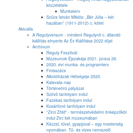
közzététele
Munkaterv
Szűcs István Miklós: „Bér Júlia – két
hazában” (1911-2012) c. kötet
Aktuális
A Regulyversum - mindent Regulyról c. állandó
kiállítás elnyerte Az Év Kiállítása 2022 díjat
Archívum
Reguly Fesztivál
Múzeumok Éjszakája 2021. június 26.
2020. évi munka- és programterv
Finisszázs
Alkotóházak Hétvégéje 2020.
Kalevala-nap
Történetíró pályázat
Szövő tanfolyam indul
Fazekas tanfolyam indul
Kosárfonó tanfolyam indul
"Zirci Zöld" - természetvédelmi önképzőkör
indul Zirc két múzeumában
Kézzel, tűvel, gyapjúval – egy mesterség
nyomában. Tű- és vizes nemezelő