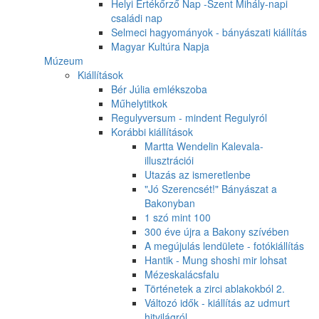
Helyi Értékőrző Nap -Szent Mihály-napi
családi nap
Selmeci hagyományok - bányászati kiállítás
Magyar Kultúra Napja
Múzeum
Kiállítások
Bér Júlia emlékszoba
Műhelytitkok
Regulyversum - mindent Regulyról
Korábbi kiállítások
Martta Wendelin Kalevala-
illusztrációi
Utazás az ismeretlenbe
"Jó Szerencsét!" Bányászat a
Bakonyban
1 szó mint 100
300 éve újra a Bakony szívében
A megújulás lendülete - fotókiállítás
Hantik - Mung shoshi mir lohsat
Mézeskalácsfalu
Történetek a zirci ablakokból 2.
Változó idők - kiállítás az udmurt
hitvilágról