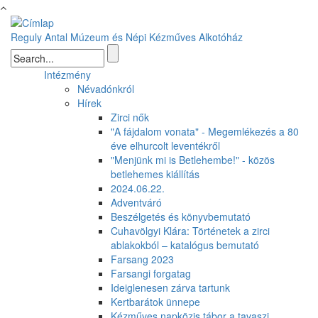
Ugrás a tartalomra
Reguly Antal Múzeum és Népi Kézműves Alkotóház
Keresés űrlap
Intézmény
Névadónkról
Hírek
Zirci nők
"A fájdalom vonata" - Megemlékezés a 80
éve elhurcolt leventékről
"Menjünk mi is Betlehembe!" - közös
betlehemes kiállítás
2024.06.22.
Adventváró
Beszélgetés és könyvbemutató
Cuhavölgyi Klára: Történetek a zirci
ablakokból – katalógus bemutató
Farsang 2023
Farsangi forgatag
Ideiglenesen zárva tartunk
Kertbarátok ünnepe
Kézműves napközis tábor a tavaszi