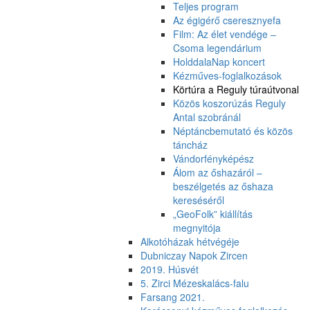
Teljes program
Az égigérő cseresznyefa
Film: Az élet vendége –
Csoma legendárium
HolddalaNap koncert
Kézműves-foglalkozások
Körtúra a Reguly túraútvonal
Közös koszorúzás Reguly
Antal szobránál
Néptáncbemutató és közös
táncház
Vándorfényképész
Álom az őshazáról –
beszélgetés az őshaza
kereséséről
„GeoFolk” kiállítás
megnyitója
Alkotóházak hétvégéje
Dubniczay Napok Zircen
2019. Húsvét
5. Zirci Mézeskalács-falu
Farsang 2021.