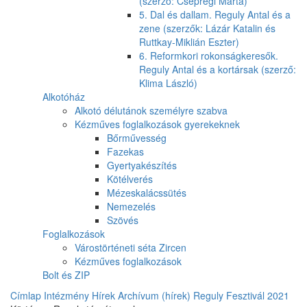
(szerző: Csepregi Márta)
5. Dal és dallam. Reguly Antal és a
zene (szerzők: Lázár Katalin és
Ruttkay-Miklián Eszter)
6. Reformkori rokonságkeresők.
Reguly Antal és a kortársak (szerző:
Klima László)
Alkotóház
Alkotó délutánok személyre szabva
Kézműves foglalkozások gyerekeknek
Bőrművesség
Fazekas
Gyertyakészítés
Kötélverés
Mézeskalácssütés
Nemezelés
Szövés
Foglalkozások
Várostörténeti séta Zircen
Kézműves foglalkozások
Bolt és ZIP
Címlap
Intézmény
Hírek
Archívum (hírek)
Reguly Fesztivál 2021