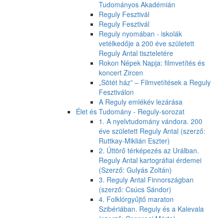
Tudományos Akadémián
Reguly Fesztivál
Reguly Fesztivál
Reguly nyomában - iskolák
vetélkedője a 200 éve született
Reguly Antal tiszteletére
Rokon Népek Napja: filmvetítés és
koncert Zircen
„Sötét ház” – Filmvetítések a Reguly
Fesztiválon
A Reguly emlékév lezárása
Élet és Tudomány - Reguly-sorozat
1. A nyelvtudomány vándora. 200
éve született Reguly Antal (szerző:
Ruttkay-Miklián Eszter)
2. Úttörő térképezés az Urálban.
Reguly Antal kartográfiai érdemei
(Szerző: Gulyás Zoltán)
3. Reguly Antal Finnországban
(szerző: Csúcs Sándor)
4. Folklórgyűjtő maraton
Szibériában. Reguly és a Kalevala