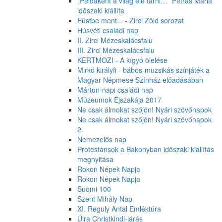
„Példaként a világ elé tárni…” Petrás Mária
időszaki kiállíta
Füstbe ment... - Zirci Zöld sorozat
Húsvéti családi nap
II. Zirci Mézeskalácsfalu
III. Zirci Mézeskalácsfalu
KERTMOZI - A kígyó ölelése
Mirkó királyfi - bábos-muzsikás színjáték a
Magyar Népmese Színház előadásában
Márton-napi családi nap
Múzeumok Éjszakája 2017
Ne csak álmokat szőjön! Nyári szövőnapok
Ne csak álmokat szőjön! Nyári szövőnapok
2.
Nemezelős nap
Protestánsok a Bakonyban időszaki kiállítás
megnyitása
Rokon Népek Napja
Rokon Népek Napja
Suomi 100
Szent Mihály Nap
XI. Reguly Antal Emléktúra
Újra Christkindl-járás