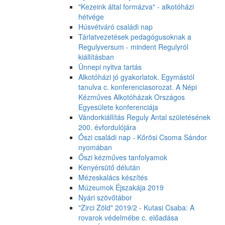
"Kezeink által formázva" - alkotóházi
hétvége
Húsvétváró családi nap
Tárlatvezetések pedagógusoknak a
Regulyversum - mindent Regulyról
kiállításban
Ünnepi nyitva tartás
Alkotóházi jó gyakorlatok. Egymástól
tanulva c. konferenciasorozat. A Népi
Kézműves Alkotóházak Országos
Egyesülete konferenciája
Vándorkiállítás Reguly Antal születésének
200. évfordulójára
Őszi családi nap - Kőrösi Csoma Sándor
nyomában
Őszi kézműves tanfolyamok
Kenyérsütő délután
Mézeskalács készítés
Múzeumok Éjszakája 2019
Nyári szövőtábor
"Zirci Zöld" 2019/2 - Kutasi Csaba: A
rovarok védelmébe c. előadása