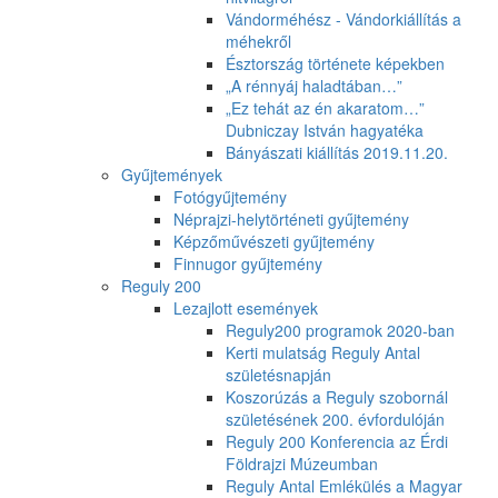
Vándorméhész - Vándorkiállítás a
méhekről
Észtország története képekben
„A rénnyáj haladtában…”
„Ez tehát az én akaratom…”
Dubniczay István hagyatéka
Bányászati kiállítás 2019.11.20.
Gyűjtemények
Fotógyűjtemény
Néprajzi-helytörténeti gyűjtemény
Képzőművészeti gyűjtemény
Finnugor gyűjtemény
Reguly 200
Lezajlott események
Reguly200 programok 2020-ban
Kerti mulatság Reguly Antal
születésnapján
Koszorúzás a Reguly szobornál
születésének 200. évfordulóján
Reguly 200 Konferencia az Érdi
Földrajzi Múzeumban
Reguly Antal Emlékülés a Magyar